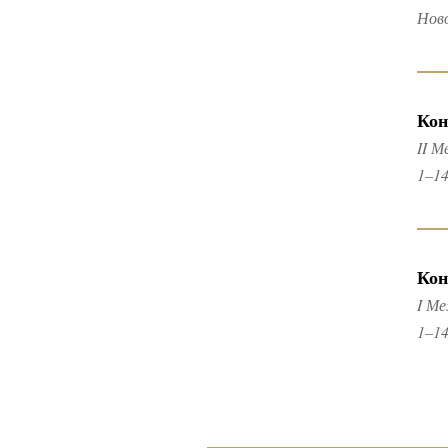
Нов
Кон
II 
1–14
Кон
I М
1–14