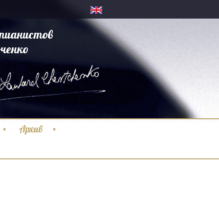
пианистов
ченко
Архив