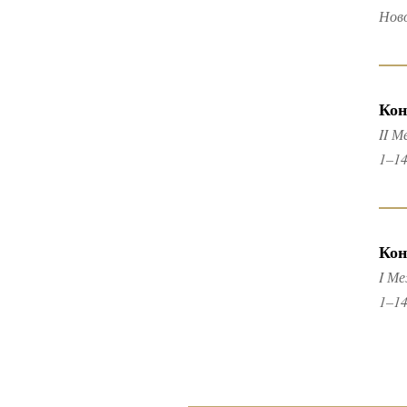
Нов
Кон
II 
1–14
Кон
I М
1–14