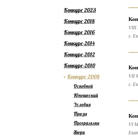
Конкурс 2023
Кон
Конкурс 2018
VIII
Конкурс 2016
г. Е
Конкурс-2014
Конкурс-2012
Конкурс-2010
Кон
VII 
Конкурс-2008
г. Е
Основной
Юношеский
Условия
Призы
Кон
Программы
VI М
Ека
Жюри