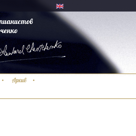
пианистов
ченко
Архив