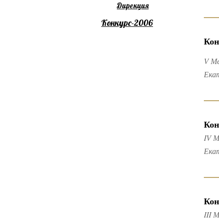
Дирекция
Конкурс-2006
Кон
V М
Ека
Кон
IV М
Ека
Кон
III 