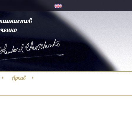
пианистов
ченко
Архив