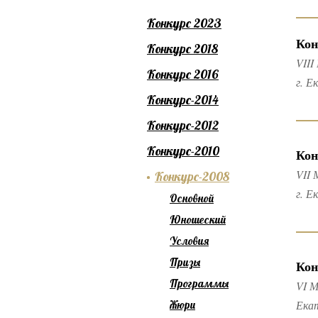
Конкурс 2023
Кон
Конкурс 2018
VIII
Конкурс 2016
г. Е
Конкурс-2014
Конкурс-2012
Конкурс-2010
Кон
VII 
Конкурс-2008
г. Е
Основной
Юношеский
Условия
Призы
Кон
Программы
VI М
Ека
Жюри