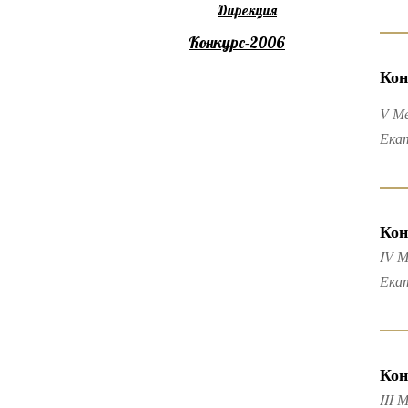
Дирекция
Конкурс-2006
Кон
V М
Ека
Кон
IV М
Ека
Кон
III 