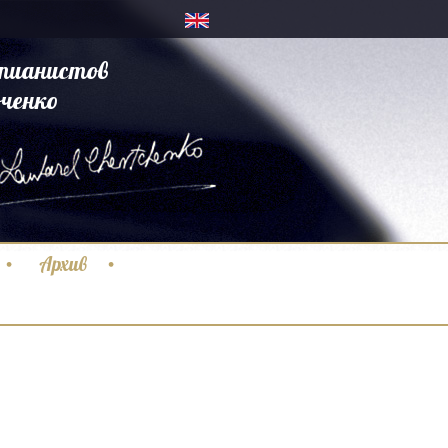
пианистов
ченко
Архив