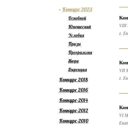
Конкурс 2023
Кон
Основной
VIII
Юношеский
г. Е
Условия
Призы
Программы
Жюри
Кон
Дирекция
VII 
г. Е
Конкурс 2018
Конкурс 2016
Конкурс-2014
Кон
Конкурс-2012
VI М
Конкурс-2010
Ека