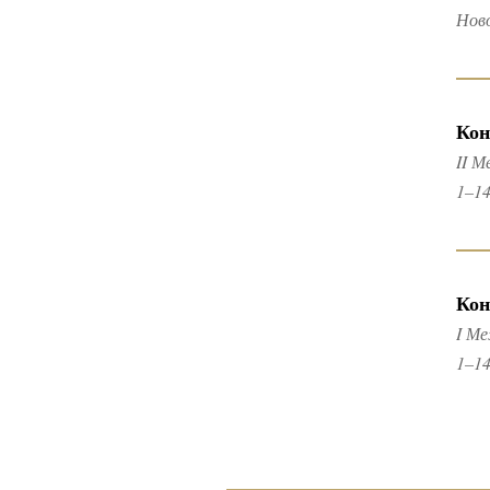
Нов
Кон
II 
1–14
Кон
I М
1–14