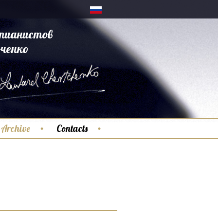
пианистов
ченко
Archive
Contacts