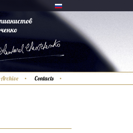
пианистов
ченко
Archive
Contacts