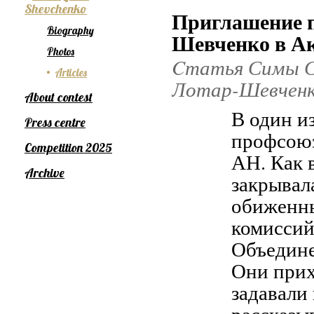
Shevchenko
Приглашение 
Biography
Шевченко в А
Photos
Cтатья Симы Со
Articles
Лотар-Шевчен
About contest
В один и
Press centre
профсоюз
Competition 2025
АН. Как 
Archive
закрывала
обиженны
комиссий
Объедине
Они прих
задавали