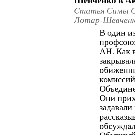
Cтатья Симы Со
Лотар-Шевчен
В один и
профсоюз
АН. Как 
закрывала
обиженны
комиссий
Объедине
Они прих
задавали
рассказыв
обсуждал