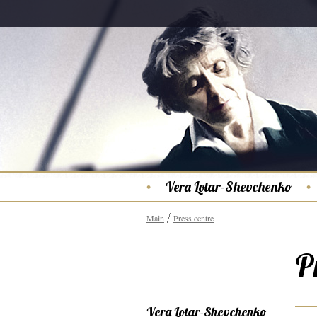
Vera Lotar-Shevchenko
Main
Press centre
P
Vera Lotar-Shevchenko