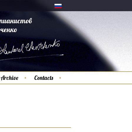
пианистов
ченко
Archive
Contacts