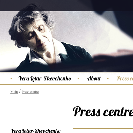
Vera Lotar-Shevchenko
About
Press c
Main
Press centre
Press centr
Vera Lotar-Shevchenko