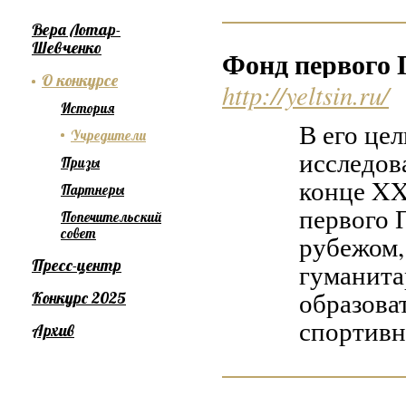
Вера Лотар-
Шевченко
Фонд первого 
О конкурсе
http://yeltsin.ru/
История
В его це
Учредители
исследов
Призы
конце XX
Партнеры
первого 
Попечительский
совет
рубежом,
Пресс-центр
гуманита
образова
Конкурс 2025
спортивн
Архив