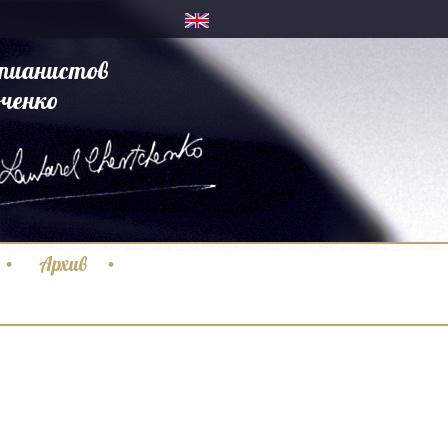
пианистов
ченко
Архив