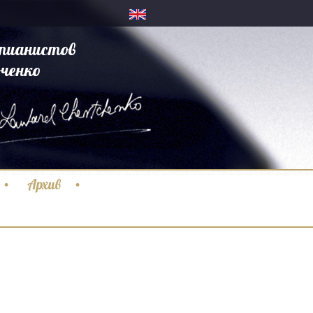
пианистов
ченко
Архив