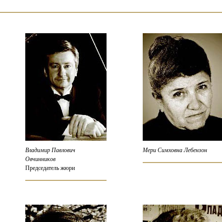
Владимир Павлович
Мери Симховна Лебензон
Овчинников
Председатель жюри