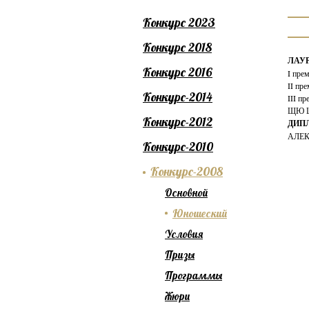
Конкурс 2023
Конкурс 2018
ЛАУ
Конкурс 2016
I пре
II п
Конкурс-2014
III п
ЩЮ 
Конкурс-2012
ДИП
АЛЕ
Конкурс-2010
Конкурс-2008
Основной
Юношеский
Условия
Призы
Программы
Жюри