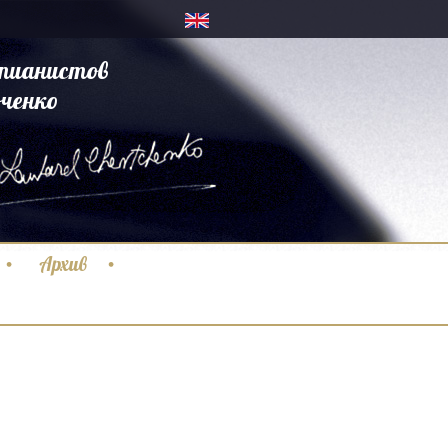
пианистов
ченко
Архив