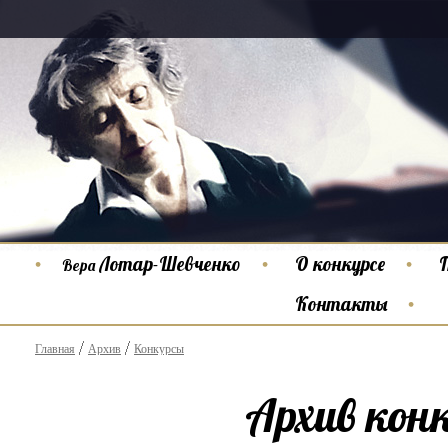
Лотар-Шевченко
О конкурсе
Вера
Контакты
Главная
Архив
Конкурсы
Архив кон